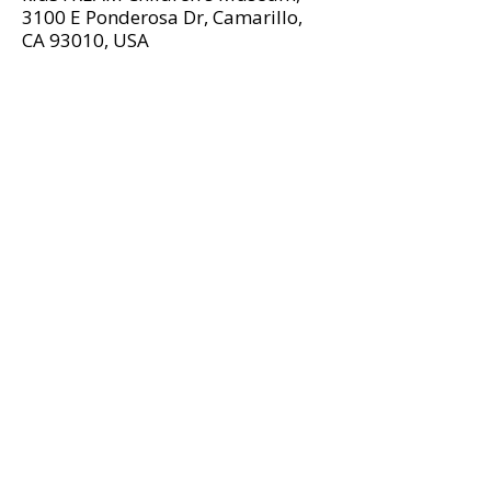
3100 E Ponderosa Dr, Camarillo,
CA 93010, USA
Herramientas de accesibilidad
© 2025 por kidSTREAM
Museo Infantil del Condado de Ventura
kidSTREAM es una organización sin fines de
lucro 501(c)(3)
Número de identificación fiscal de beneficencia:
81-3055601
El Museo Infantil kidSTREAM se encuentra en
tierras no cedidas de los Chumash Barbareño y
Ventureño, quienes las han cuidado durante