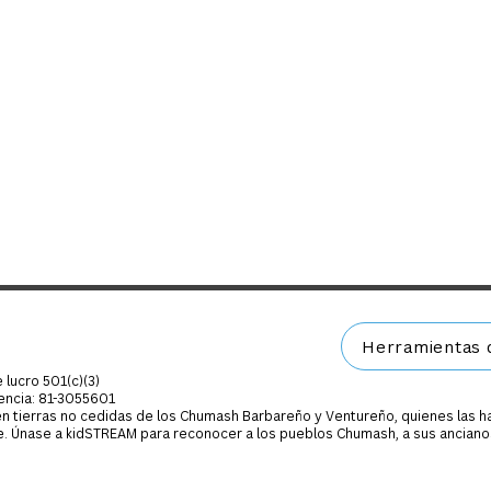
Herramientas d
 lucro 501(c)(3)
cencia: 81-3055601
 en tierras no cedidas de los Chumash Barbareño y Ventureño, quienes las 
te. Únase a kidSTREAM para reconocer a los pueblos Chumash, a sus anciano